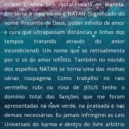
ordem Crística seja restabelecida no Planeta.
Em terra o meu nome é NATAN (Significado do
nome: Presente de Deus, poder infinito de amor
e cura que ultrapassam distâncias e linhas dos
tempos tratando através do amor
incondicional). Um nome que se retroalimenta
por si só do amor infinito. Também no mundo
dos espelhos NATAN se torna uma das minhas
várias roupagens. Como trabalho no raio
vermelho rubi ou rosa de JESUS tenho o
domínio total das funções que me foram
apresentadas na nave verde, na prateada e nas
demais necessárias. Eu jamais infringirei as Leis
Universais do karma e dentro do livre arbítrio