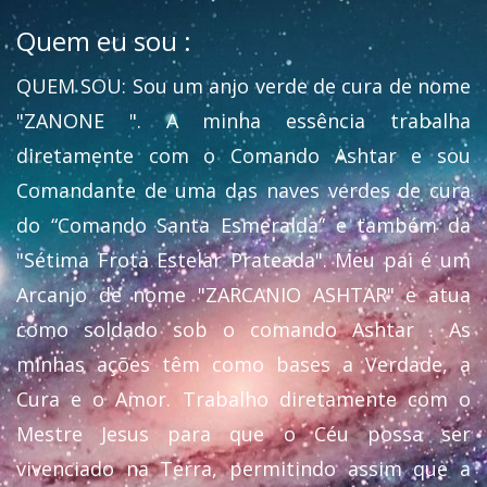
Quem eu sou :
QUEM SOU: Sou um anjo verde de cura de nome
"ZANONE ". A minha essência trabalha
diretamente com o Comando Ashtar e sou
Comandante de uma das naves verdes de cura
do “Comando Santa Esmeralda” e também da
"Sétima Frota Estelar Prateada". Meu pai é um
Arcanjo de nome "ZARCANIO ASHTAR" e atua
como soldado sob o comando Ashtar . As
minhas ações têm como bases a Verdade, a
Cura e o Amor. Trabalho diretamente com o
Mestre Jesus para que o Céu possa ser
vivenciado na Terra, permitindo assim que a