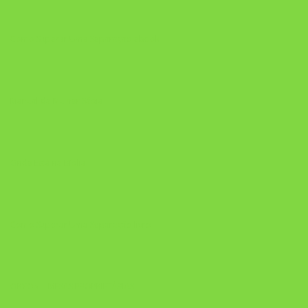
Como Superar Uma Separação ebook
Manual da Mulher Sábia
Onde Está na Bíblia
Como Superar Uma Separação livro
ORYON – MESAS PROPRIETÁRIAS