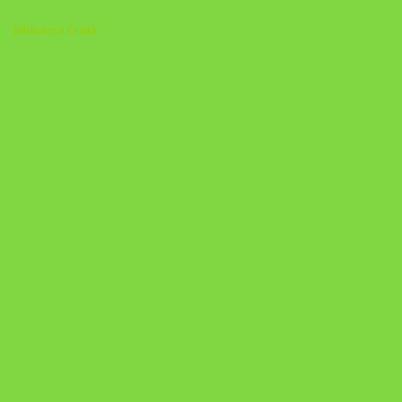
Biblioteca Cristã
A Nova Prática Jurídica com IA
DESAFIO 21 DIAS: REPROGRAMAÇÃO DE APEGO
https://pay.hotmart.com/U103465136Q?
checkoutMode=10&ref=N106778026Y&bid=1784269340682
https://pay.hotmart.com/U106697875V