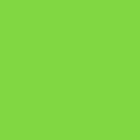
https://pay.hotmart.com/U106697875V
Como Superar Uma Separação ebook
Manual da Mulher Sábia
Onde Está na Bíblia
Como Superar Uma Separação livro