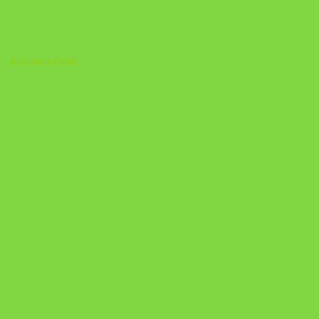
Biblioteca Cristã
A Nova Prática Jurídica com IA
DESAFIO 21 DIAS: REPROGRAMAÇÃO DE APEGO
https://pay.hotmart.com/U103465136Q?
checkoutMode=10&ref=N106778026Y&bid=1784269340682