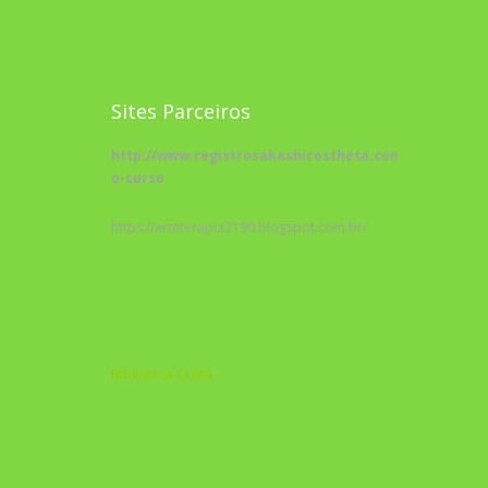
Sites Parceiros
http://www.registrosakashicostheta.com/curso/sobr
o-curso
https://arteterapia2190.blogspot.com.br/
Biblioteca Cristã
A Nova Prática Jurídica com IA