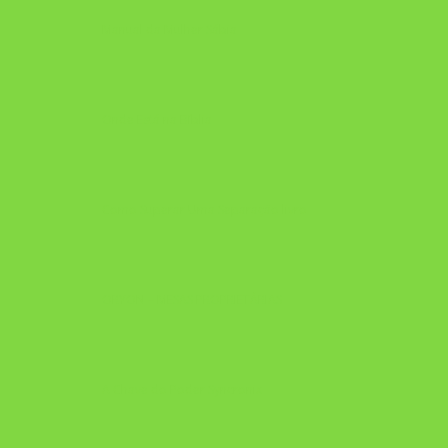
Manual da Mulher Sábia
Onde Está na Bíblia
Como Superar Uma Separação livro
ORYON – MESAS PROPRIETÁRIAS
A Chave do Poder Syncronix