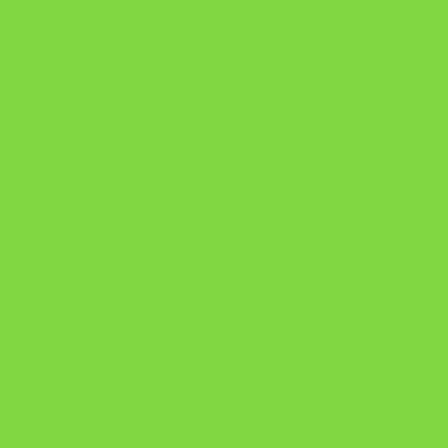
DESAFIO 21 DIAS: REPROGRAMAÇÃO DE
APEGO
https://pay.hotmart.com/U103465136Q?
checkoutMode=10&ref=N106778026Y&bid=1784269340682
https://pay.hotmart.com/U106697875V
Como Superar Uma Separação ebook