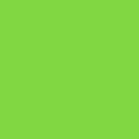
A Nova Prática Jurídica com IA
DESAFIO 21 DIAS: REPROGRAMAÇÃO DE
APEGO
https://pay.hotmart.com/U103465136Q?
checkoutMode=10&ref=N106778026Y&bid=1784269340682
https://pay.hotmart.com/U106697875V