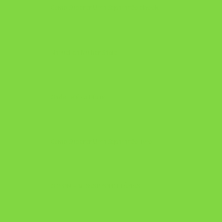
Como Superar Uma Separação ebook
Manual da Mulher Sábia
Onde Está na Bíblia
Como Superar Uma Separação livro
ORYON – MESAS PROPRIETÁRIAS