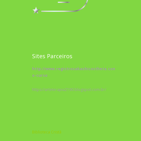
Sites Parceiros
http://www.registrosakashicostheta.com/curso/sobr
o-curso
https://arteterapia2190.blogspot.com.br/
Biblioteca Cristã