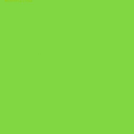
Biblioteca Cristã
A Nova Prática Jurídica com IA
DESAFIO 21 DIAS: REPROGRAMAÇÃO DE APEGO
https://pay.hotmart.com/U103465136Q?
checkoutMode=10&ref=N106778026Y&bid=1784269340682
https://pay.hotmart.com/U106697875V