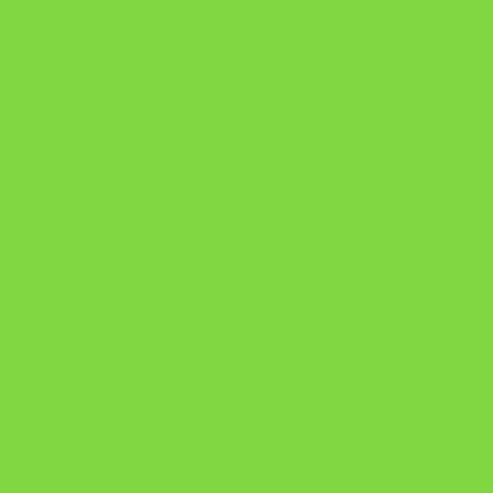
Como Superar Uma Separação ebook
Manual da Mulher Sábia
Onde Está na Bíblia
Como Superar Uma Separação livro
ORYON – MESAS PROPRIETÁRIAS