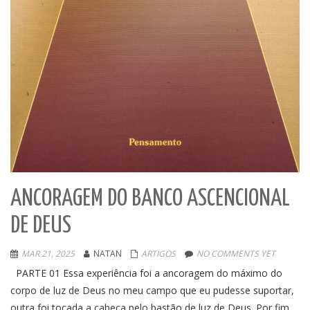
ANCORAGEM DO BANCO ASCENCIONAL
DE DEUS
MAR 21, 2025
NATAN
ARTIGOS
NO COMMENTS YET
PARTE 01 Essa experiência foi a ancoragem do máximo do
corpo de luz de Deus no meu campo que eu pudesse suportar,
outra foi tocada a cabeça pelo bastão de luz de Deus. Por fim,