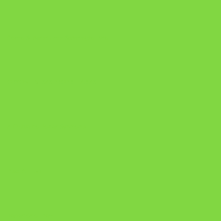
Como Superar Uma Separação livro
ORYON – MESAS PROPRIETÁRIAS
A Chave do Poder Syncronix
Pixel AI HUB
Repertório Enem