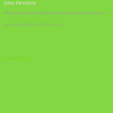
Sites Parceiros
http://www.registrosakashicostheta.com/curso/sobre-o-curso
https://arteterapia2190.blogspot.com.br/
Biblioteca Cristã
A Nova Prática Jurídica com IA
DESAFIO 21 DIAS: REPROGRAMAÇÃO DE APEGO