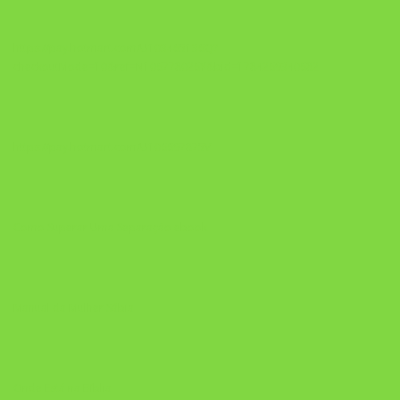
https://pay.hotmart.com/U103465136Q?
checkoutMode=10&ref=N106778026Y&bid=1784269340682
https://pay.hotmart.com/U106697875V
Como Superar Uma Separação ebook
Manual da Mulher Sábia
Onde Está na Bíblia