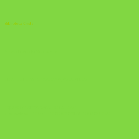
Biblioteca Cristã
A Nova Prática Jurídica com IA
DESAFIO 21 DIAS: REPROGRAMAÇÃO DE APEGO
https://pay.hotmart.com/U103465136Q?
checkoutMode=10&ref=N106778026Y&bid=1784269340682