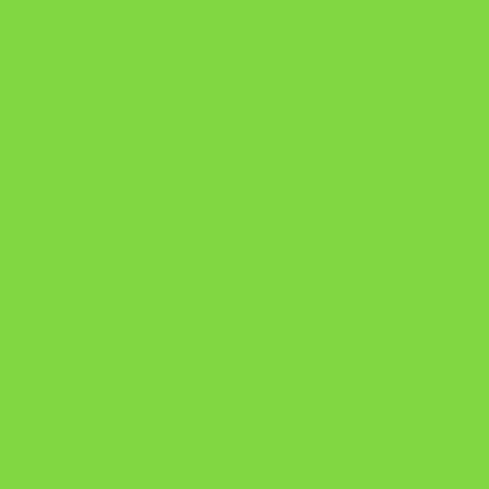
https://pay.hotmart.com/U106697875V
Como Superar Uma Separação ebook
Manual da Mulher Sábia
Onde Está na Bíblia
Como Superar Uma Separação livro