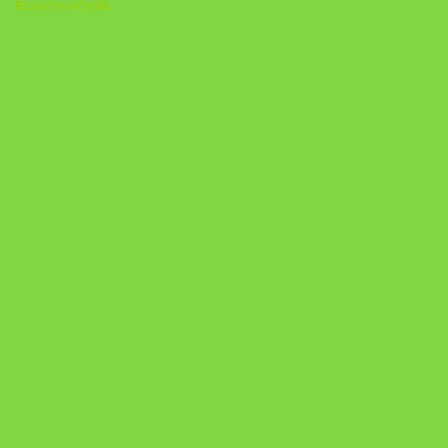
Biblioteca Cristã
A Nova Prática Jurídica com IA
DESAFIO 21 DIAS: REPROGRAMAÇÃO DE APEGO
https://pay.hotmart.com/U103465136Q?
checkoutMode=10&ref=N106778026Y&bid=1784269340682
https://pay.hotmart.com/U106697875V