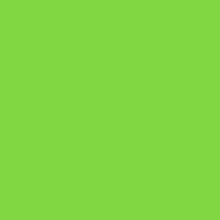
Como Superar Uma Separação ebook
Manual da Mulher Sábia
Onde Está na Bíblia
Como Superar Uma Separação livro
ORYON – MESAS PROPRIETÁRIAS