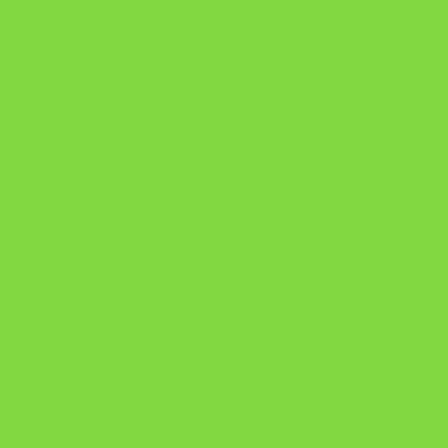
A Nova Prática Jurídica com IA
DESAFIO 21 DIAS: REPROGRAMAÇÃO DE APEGO
https://pay.hotmart.com/U103465136Q?
checkoutMode=10&ref=N106778026Y&bid=1784269340682
https://pay.hotmart.com/U106697875V