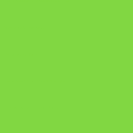
Como Superar Uma Separação ebook
Manual da Mulher Sábia
Onde Está na Bíblia
Como Superar Uma Separação livro
ORYON – MESAS PROPRIETÁRIAS