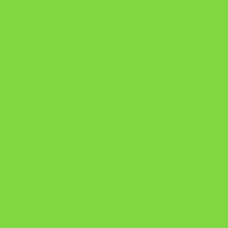
Como Superar Uma Separação ebook
Manual da Mulher Sábia
Onde Está na Bíblia
Como Superar Uma Separação livro
ORYON – MESAS PROPRIETÁRIAS