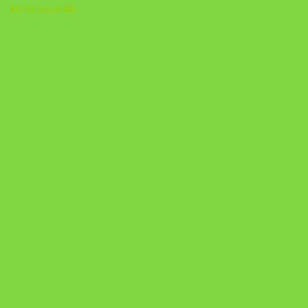
Biblioteca Cristã
A Nova Prática Jurídica com IA
DESAFIO 21 DIAS: REPROGRAMAÇÃO DE APEGO
https://pay.hotmart.com/U103465136Q?
checkoutMode=10&ref=N106778026Y&bid=1784269340682
https://pay.hotmart.com/U106697875V