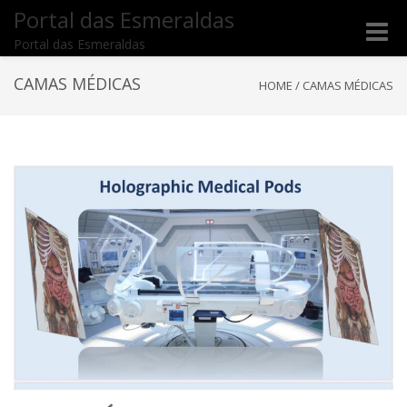
Portal das Esmeraldas
Toggle
Portal das Esmeraldas
naviga
CAMAS MÉDICAS
HOME
/
CAMAS MÉDICAS