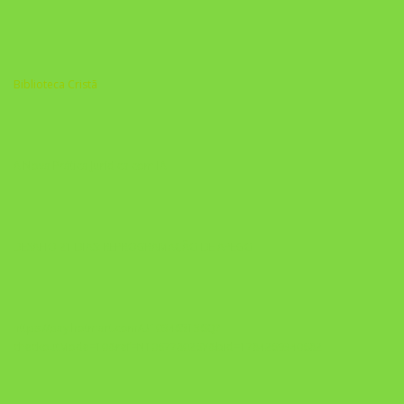
Biblioteca Cristã
A Nova Prática Jurídica com IA
DESAFIO 21 DIAS: REPROGRAMAÇÃO DE APEGO
https://pay.hotmart.com/U103465136Q?
checkoutMode=10&ref=N106778026Y&bid=1784269340682