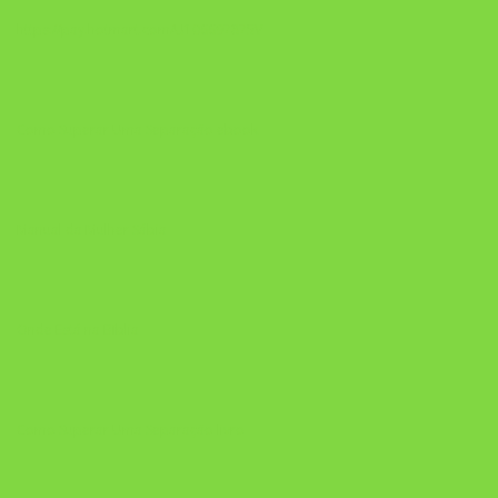
https://pay.hotmart.com/U106697875V
Como Superar Uma Separação ebook
Manual da Mulher Sábia
Onde Está na Bíblia
Como Superar Uma Separação livro