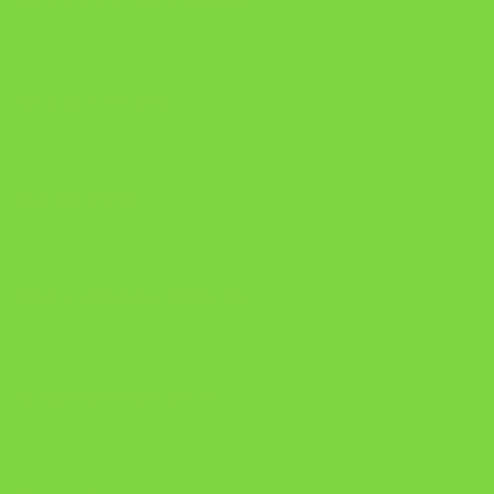
Como Superar Uma Separação ebook
Manual da Mulher Sábia
Onde Está na Bíblia
Como Superar Uma Separação livro
ORYON – MESAS PROPRIETÁRIAS