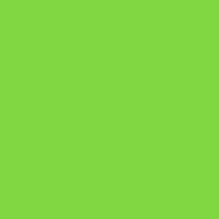
A Nova Prática Jurídica com IA
DESAFIO 21 DIAS: REPROGRAMAÇÃO DE APEGO
https://pay.hotmart.com/U103465136Q?
checkoutMode=10&ref=N106778026Y&bid=1784269340682
https://pay.hotmart.com/U106697875V