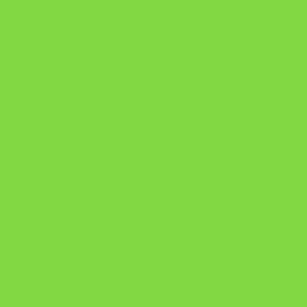
Manual da Mulher Sábia
Onde Está na Bíblia
Como Superar Uma Separação livro
ORYON – MESAS PROPRIETÁRIAS
A Chave do Poder Syncronix