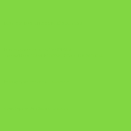
DESAFIO 21 DIAS: REPROGRAMAÇÃO DE APEGO
https://pay.hotmart.com/U103465136Q?
checkoutMode=10&ref=N106778026Y&bid=1784269340682
https://pay.hotmart.com/U106697875V
Como Superar Uma Separação ebook