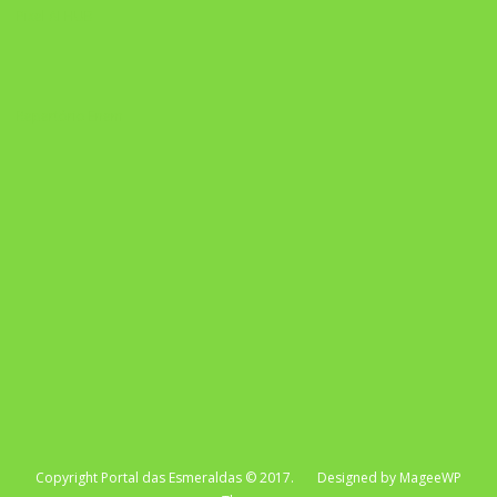
Pixel AI HUB
Repertório Enem
Copyright Portal das Esmeraldas © 2017. Designed by MageeWP