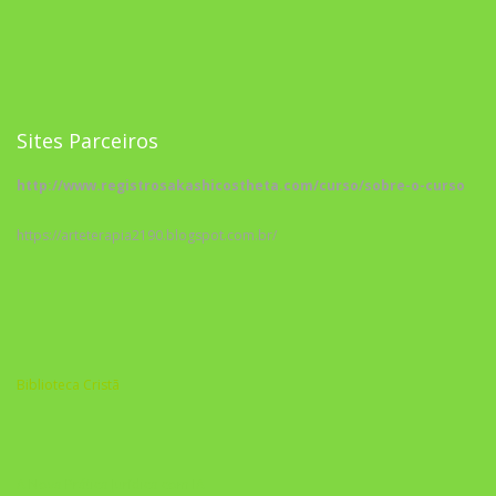
Sites Parceiros
http://www.registrosakashicostheta.com/curso/sobre-o-curso
https://arteterapia2190.blogspot.com.br/
Biblioteca Cristã
A Nova Prática Jurídica com IA