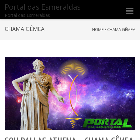
Portal das Esmeraldas
Toggle
Portal das Esmeraldas
naviga
CHAMA GÊMEA
HOME
/
CHAMA GÊMEA