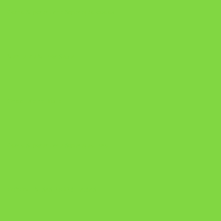
Como Superar Uma Separação ebook
Manual da Mulher Sábia
Onde Está na Bíblia
Como Superar Uma Separação livro
ORYON – MESAS PROPRIETÁRIAS