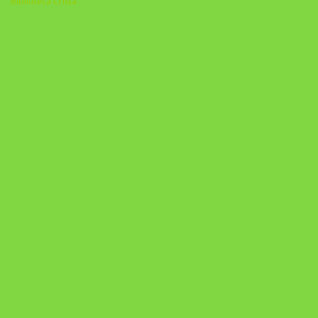
Biblioteca Cristã
A Nova Prática Jurídica com IA
DESAFIO 21 DIAS: REPROGRAMAÇÃO DE APEGO
https://pay.hotmart.com/U103465136Q?
checkoutMode=10&ref=N106778026Y&bid=1784269340682
https://pay.hotmart.com/U106697875V