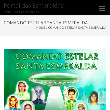
Portal das Esmeraldas
Toggle
Portal das Esmeraldas
naviga
COMANDO ESTELAR SANTA ESMERALDA
HOME
/
COMANDO ESTELAR SANTA ESMERALDA