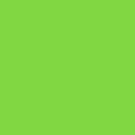
Como Superar Uma Separação ebook
Manual da Mulher Sábia
Onde Está na Bíblia
Como Superar Uma Separação livro
ORYON – MESAS PROPRIETÁRIAS