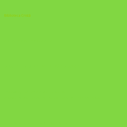
Biblioteca Cristã
A Nova Prática Jurídica com IA
DESAFIO 21 DIAS: REPROGRAMAÇÃO DE APEGO
https://pay.hotmart.com/U103465136Q?
checkoutMode=10&ref=N106778026Y&bid=1784269340682
https://pay.hotmart.com/U106697875V