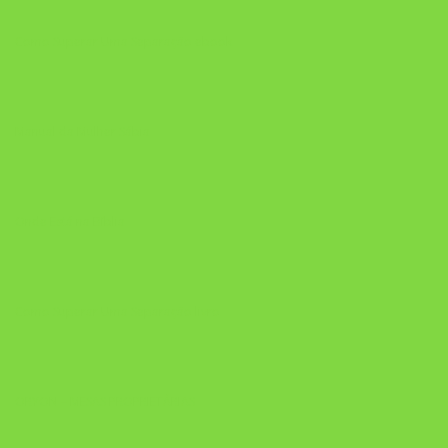
Como Superar Uma Separação ebook
Manual da Mulher Sábia
Onde Está na Bíblia
Como Superar Uma Separação livro
ORYON – MESAS PROPRIETÁRIAS