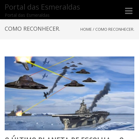
Portal das Esmeraldas
Toggle
Portal das Esmeraldas
naviga
COMO RECONHECER.
HOME
/
COMO RECONHECER.