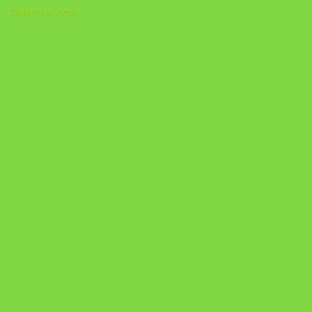
Biblioteca Cristã
A Nova Prática Jurídica com IA
DESAFIO 21 DIAS: REPROGRAMAÇÃO DE APEGO
https://pay.hotmart.com/U103465136Q?
checkoutMode=10&ref=N106778026Y&bid=1784269340682
https://pay.hotmart.com/U106697875V