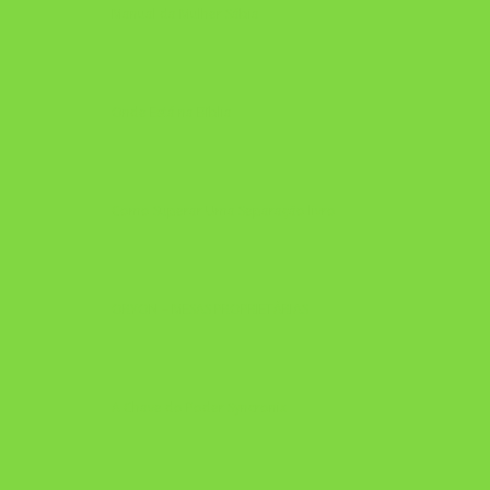
Manual da Mulher Sábia
Onde Está na Bíblia
Como Superar Uma Separação livro
ORYON – MESAS PROPRIETÁRIAS
A Chave do Poder Syncronix