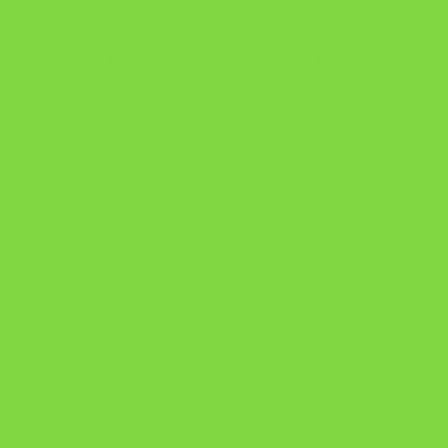
DESAFIO 21 DIAS: REPROGRAMAÇÃO DE
APEGO
https://pay.hotmart.com/U103465136Q?
checkoutMode=10&ref=N106778026Y&bid=1784269340682
https://pay.hotmart.com/U106697875V
Como Superar Uma Separação ebook