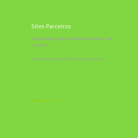
Sites Parceiros
http://www.registrosakashicostheta.com/curso/sobr
o-curso
https://arteterapia2190.blogspot.com.br/
Biblioteca Cristã
A Nova Prática Jurídica com IA