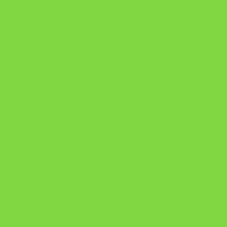
Onde Está na Bíblia
Como Superar Uma Separação livro
ORYON – MESAS PROPRIETÁRIAS
A Chave do Poder Syncronix
Pixel AI HUB