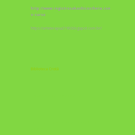
http://www.registrosakashicostheta.com/curso/sobr
o-curso
https://arteterapia2190.blogspot.com.br/
Biblioteca Cristã
A Nova Prática Jurídica com IA
DESAFIO 21 DIAS: REPROGRAMAÇÃO DE
APEGO