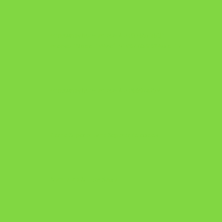
https://pay.hotmart.com/U103465136Q?
checkoutMode=10&ref=N106778026Y&bid=1784269340682
https://pay.hotmart.com/U106697875V
Como Superar Uma Separação ebook
Manual da Mulher Sábia