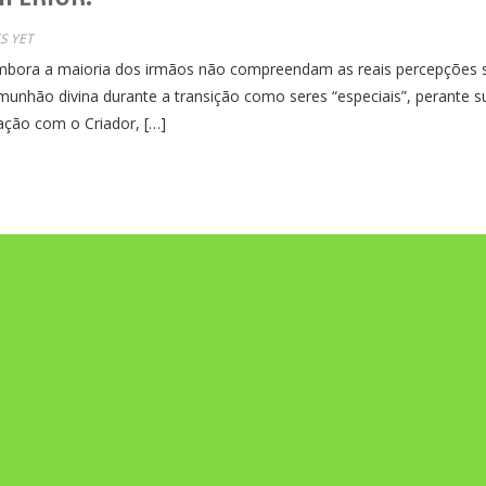
S YET
ora a maioria dos irmãos não compreendam as reais percepções s
munhão divina durante a transição como seres “especiais”, perante 
gação com o Criador, […]