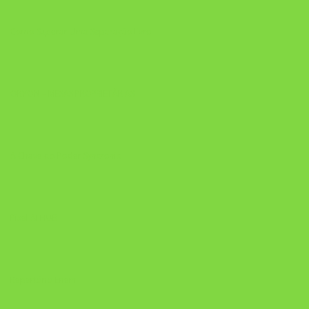
Como Superar Uma Separação livro
ORYON – MESAS PROPRIETÁRIAS
A Chave do Poder Syncronix
Pixel AI HUB
Repertório Enem