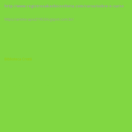
http://www.registrosakashicostheta.com/curso/sobre-o-curso
https://arteterapia2190.blogspot.com.br/
Biblioteca Cristã
A Nova Prática Jurídica com IA
DESAFIO 21 DIAS: REPROGRAMAÇÃO DE APEGO