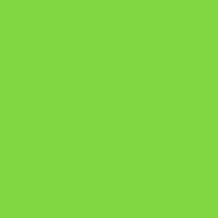
https://pay.hotmart.com/U103465136Q?
checkoutMode=10&ref=N106778026Y&bid=1784269340682
https://pay.hotmart.com/U106697875V
Como Superar Uma Separação ebook
Manual da Mulher Sábia
Onde Está na Bíblia