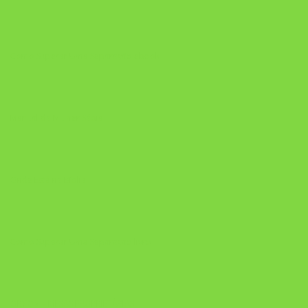
Como Superar Uma Separação ebook
Manual da Mulher Sábia
Onde Está na Bíblia
Como Superar Uma Separação livro
ORYON – MESAS PROPRIETÁRIAS