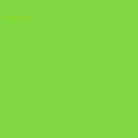
Biblioteca Cristã
A Nova Prática Jurídica com IA
DESAFIO 21 DIAS: REPROGRAMAÇÃO DE APEGO
https://pay.hotmart.com/U103465136Q?
checkoutMode=10&ref=N106778026Y&bid=1784269340682
https://pay.hotmart.com/U106697875V