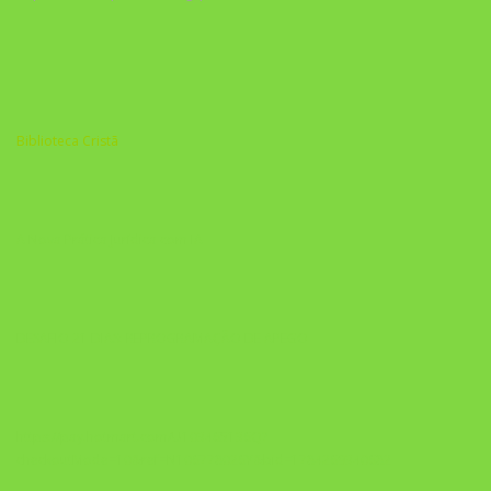
Biblioteca Cristã
A Nova Prática Jurídica com IA
DESAFIO 21 DIAS: REPROGRAMAÇÃO DE APEGO
https://pay.hotmart.com/U103465136Q?
checkoutMode=10&ref=N106778026Y&bid=1784269340682