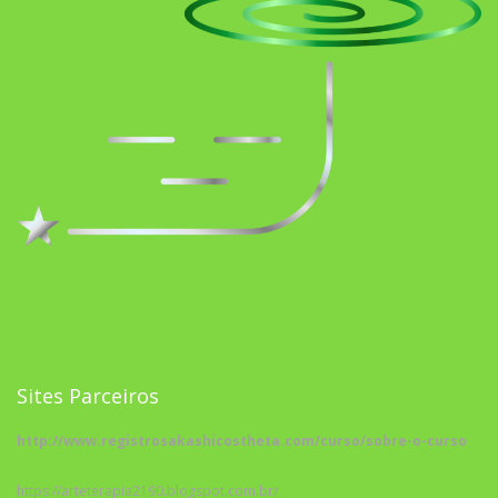
Sites Parceiros
http://www.registrosakashicostheta.com/curso/sobre-o-curso
https://arteterapia2190.blogspot.com.br/