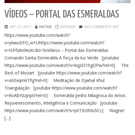
VÍDEOS – PORTAL DAS ESMERALDAS
SET 27, 2017
NATAN
ARTIGOS
NO COMMENTS YET
https://www.youtube.com/watch?
v=y6wuDFO_w1Uhttps://www.youtube.com/watch?
v=ISPfubnWuKc&t=3sVídeos – Portal das Esmeraldas
Comando Santa Esmeralda A força da luz Verde [youtube
https://www.youtube.com/watch?v=kqjG51hgOPw?rel=0] The
Best of Mozart [youtube https://www.youtube.com/watch?
v=aS0xqm61flg?rel=0] Meditação de Djwhal Khul
Triangulação [youtube https://www.youtube.com/watch?
v=8oAbY0zjnp0?rel=0] Esmeralda pedra Milagrosa do Amor,
Rejuvenescimento, Inteligência e Comunicação [youtube
https://www.youtube.com/watch?v=p0TBzRVu5Cc] Wagner
[…]