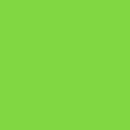
https://pay.hotmart.com/U106697875V
Como Superar Uma Separação ebook
Manual da Mulher Sábia
Onde Está na Bíblia
Como Superar Uma Separação livro