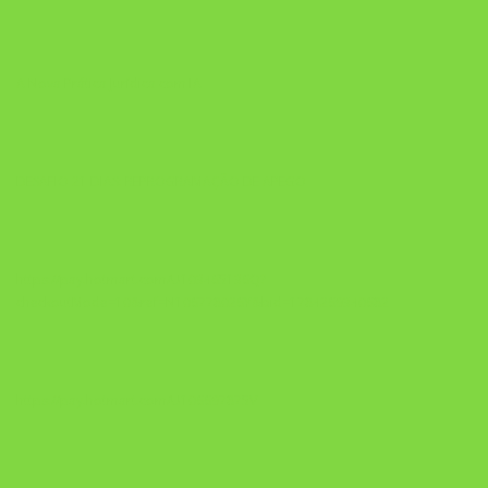
A Nova Prática Jurídica com IA
DESAFIO 21 DIAS: REPROGRAMAÇÃO DE APEGO
https://pay.hotmart.com/U103465136Q?
checkoutMode=10&ref=N106778026Y&bid=1784269340682
https://pay.hotmart.com/U106697875V