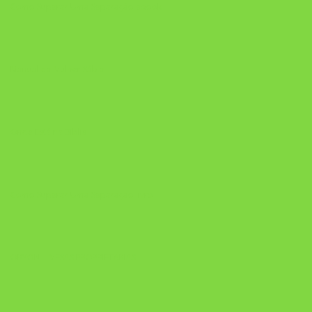
Como Superar Uma Separação ebook
Manual da Mulher Sábia
Onde Está na Bíblia
Como Superar Uma Separação livro
ORYON – MESAS PROPRIETÁRIAS