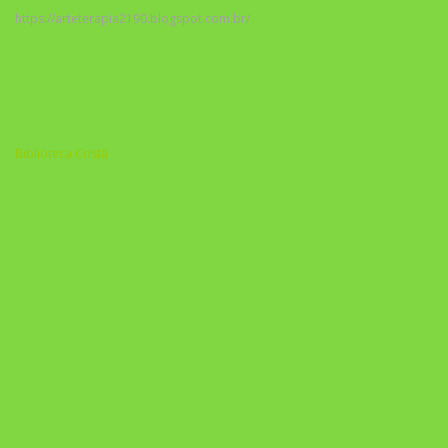
https://arteterapia2190.blogspot.com.br/
Biblioteca Cristã
A Nova Prática Jurídica com IA
DESAFIO 21 DIAS: REPROGRAMAÇÃO DE APEGO
https://pay.hotmart.com/U103465136Q?
checkoutMode=10&ref=N106778026Y&bid=1784269340682