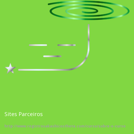
Sites Parceiros
http://www.registrosakashicostheta.com/curso/sobre-o-curso