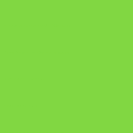
https://pay.hotmart.com/U106697875V
Como Superar Uma Separação ebook
Manual da Mulher Sábia
Onde Está na Bíblia
Como Superar Uma Separação livro