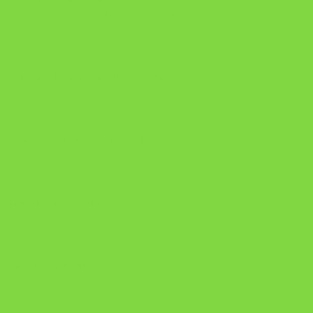
checkoutMode=10&ref=N106778026Y&bid=1784269340682
https://pay.hotmart.com/U106697875V
Como Superar Uma Separação ebook
Manual da Mulher Sábia
Onde Está na Bíblia