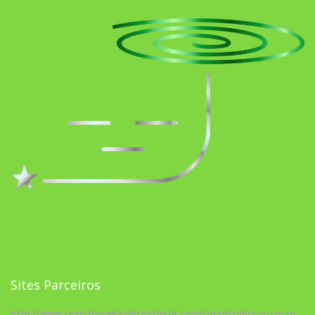
Sites Parceiros
http://www.registrosakashicostheta.com/curso/sobre-o-curso