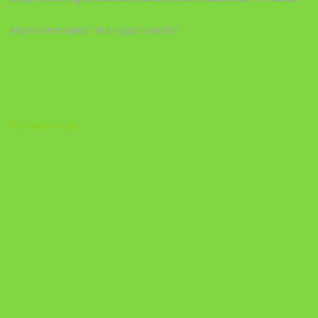
https://arteterapia2190.blogspot.com.br/
Biblioteca Cristã
A Nova Prática Jurídica com IA
DESAFIO 21 DIAS: REPROGRAMAÇÃO DE APEGO
https://pay.hotmart.com/U103465136Q?