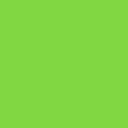
Como Superar Uma Separação livro
ORYON – MESAS PROPRIETÁRIAS
A Chave do Poder Syncronix
Pixel AI HUB
Repertório Enem