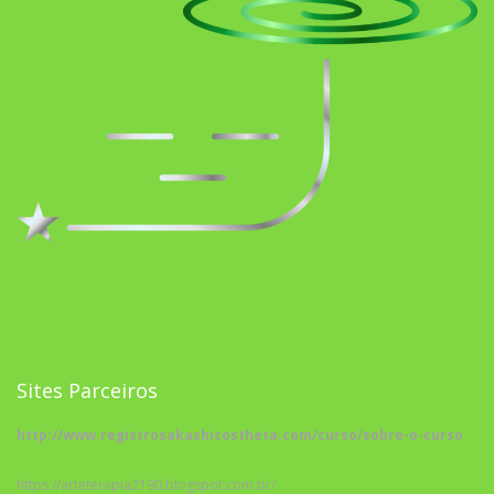
Sites Parceiros
http://www.registrosakashicostheta.com/curso/sobre-o-curso
https://arteterapia2190.blogspot.com.br/