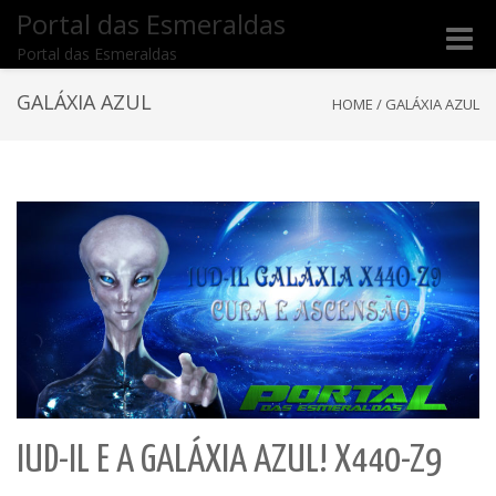
Portal das Esmeraldas
Toggle
Portal das Esmeraldas
naviga
GALÁXIA AZUL
HOME
/
GALÁXIA AZUL
IUD-IL E A GALÁXIA AZUL! X440-Z9