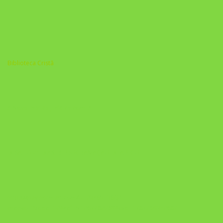
Biblioteca Cristã
A Nova Prática Jurídica com IA
DESAFIO 21 DIAS: REPROGRAMAÇÃO DE APEGO
https://pay.hotmart.com/U103465136Q?
checkoutMode=10&ref=N106778026Y&bid=1784269340682