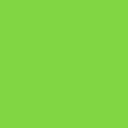
https://pay.hotmart.com/U106697875V
Como Superar Uma Separação ebook
Manual da Mulher Sábia
Onde Está na Bíblia
Como Superar Uma Separação livro