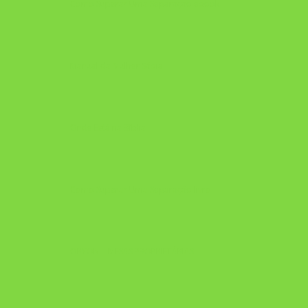
Como Superar Uma Separação ebook
Manual da Mulher Sábia
Onde Está na Bíblia
Como Superar Uma Separação livro
ORYON – MESAS PROPRIETÁRIAS