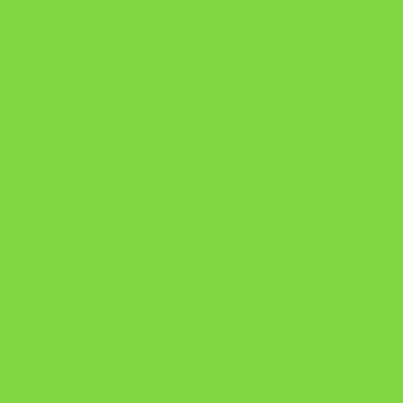
A Nova Prática Jurídica com IA
DESAFIO 21 DIAS: REPROGRAMAÇÃO DE
APEGO
https://pay.hotmart.com/U103465136Q?
checkoutMode=10&ref=N106778026Y&bid=1784269340682
https://pay.hotmart.com/U106697875V