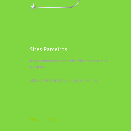
Sites Parceiros
http://www.registrosakashicostheta.com/curso/sobr
o-curso
https://arteterapia2190.blogspot.com.br/
Biblioteca Cristã