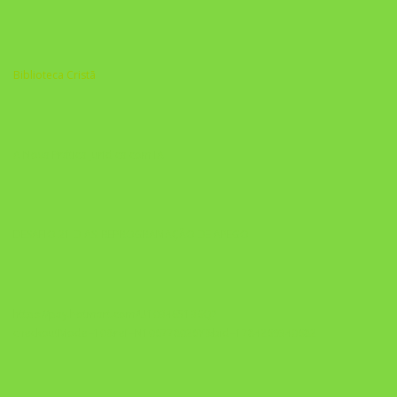
Biblioteca Cristã
A Nova Prática Jurídica com IA
DESAFIO 21 DIAS: REPROGRAMAÇÃO DE APEGO
https://pay.hotmart.com/U103465136Q?
checkoutMode=10&ref=N106778026Y&bid=1784269340682