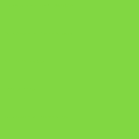
https://pay.hotmart.com/U106697875V
Como Superar Uma Separação ebook
Manual da Mulher Sábia
Onde Está na Bíblia
Como Superar Uma Separação livro