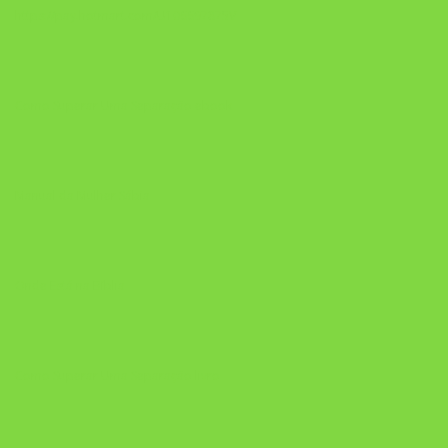
https://pay.hotmart.com/U106697875V
Como Superar Uma Separação ebook
Manual da Mulher Sábia
Onde Está na Bíblia
Como Superar Uma Separação livro