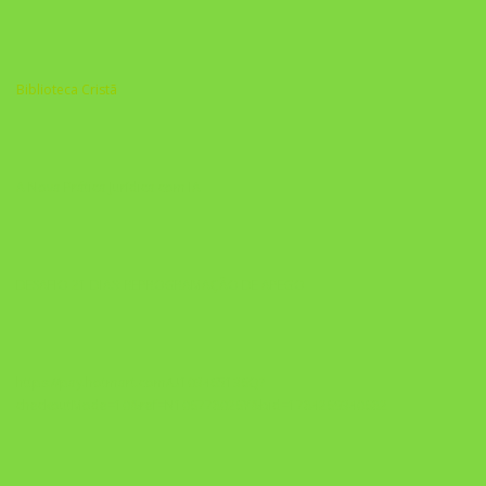
Biblioteca Cristã
A Nova Prática Jurídica com IA
DESAFIO 21 DIAS: REPROGRAMAÇÃO DE APEGO
https://pay.hotmart.com/U103465136Q?
checkoutMode=10&ref=N106778026Y&bid=1784269340682