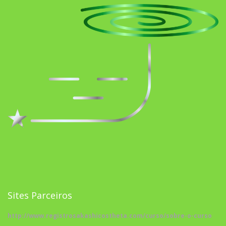
Sites Parceiros
http://www.registrosakashicostheta.com/curso/sobre-o-curso