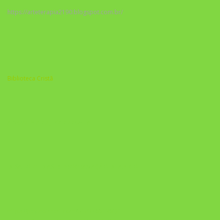
https://arteterapia2190.blogspot.com.br/
Biblioteca Cristã
A Nova Prática Jurídica com IA
DESAFIO 21 DIAS: REPROGRAMAÇÃO DE APEGO
https://pay.hotmart.com/U103465136Q?