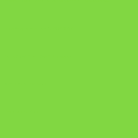
checkoutMode=10&ref=N106778026Y&bid=1784269340682
https://pay.hotmart.com/U106697875V
Como Superar Uma Separação ebook
Manual da Mulher Sábia
Onde Está na Bíblia