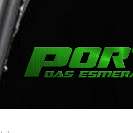
O
S YET