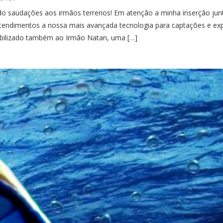
udações aos irmãos terrenos! Em atenção a minha inserção junto 
atendimentos a nossa mais avançada tecnologia para captações e e
nibilizado também ao Irmão Natan, uma […]