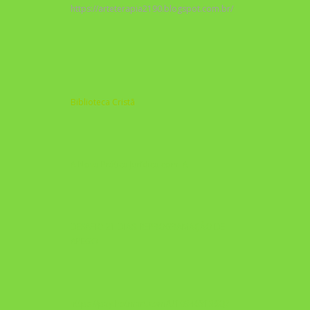
https://arteterapia2190.blogspot.com.br/
Biblioteca Cristã
A Nova Prática Jurídica com IA
DESAFIO 21 DIAS: REPROGRAMAÇÃO DE
APEGO
https://pay.hotmart.com/U103465136Q?