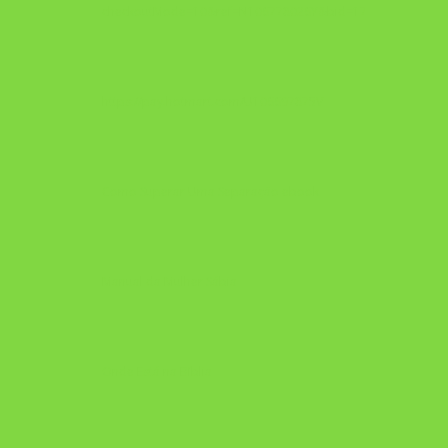
checkoutMode=10&ref=N106778026Y&bid=1784269340682
https://pay.hotmart.com/U106697875V
Como Superar Uma Separação ebook
Manual da Mulher Sábia
Onde Está na Bíblia