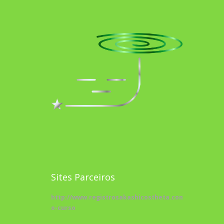
Sites Parceiros
http://www.registrosakashicostheta.com/curso/sobr
o-curso