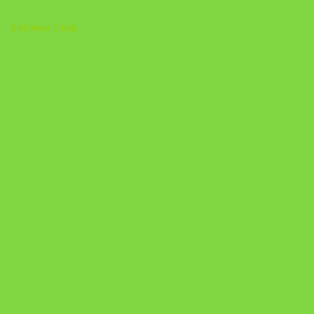
Biblioteca Cristã
A Nova Prática Jurídica com IA
DESAFIO 21 DIAS: REPROGRAMAÇÃO DE APEGO
https://pay.hotmart.com/U103465136Q?
checkoutMode=10&ref=N106778026Y&bid=1784269340682
https://pay.hotmart.com/U106697875V