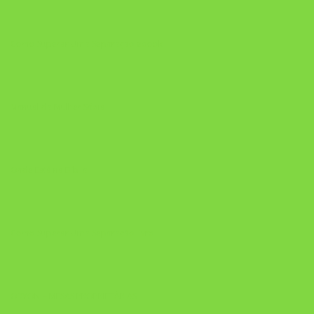
Como Superar Uma Separação ebook
Manual da Mulher Sábia
Onde Está na Bíblia
Como Superar Uma Separação livro
ORYON – MESAS PROPRIETÁRIAS