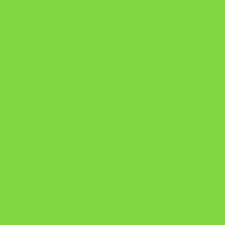
Manual da Mulher Sábia
Onde Está na Bíblia
Como Superar Uma Separação livro
ORYON – MESAS PROPRIETÁRIAS
A Chave do Poder Syncronix