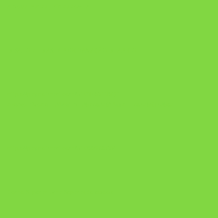
A Nova Prática Jurídica com IA
DESAFIO 21 DIAS: REPROGRAMAÇÃO DE APEGO
https://pay.hotmart.com/U103465136Q?
checkoutMode=10&ref=N106778026Y&bid=1784269340682
https://pay.hotmart.com/U106697875V
Como Superar Uma Separação ebook