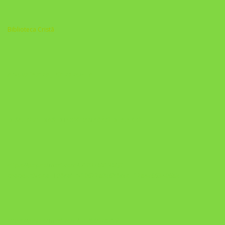
Biblioteca Cristã
A Nova Prática Jurídica com IA
DESAFIO 21 DIAS: REPROGRAMAÇÃO DE APEGO
https://pay.hotmart.com/U103465136Q?
checkoutMode=10&ref=N106778026Y&bid=1784269340682
https://pay.hotmart.com/U106697875V