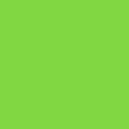
Como Superar Uma Separação ebook
Manual da Mulher Sábia
Onde Está na Bíblia
Como Superar Uma Separação livro
ORYON – MESAS PROPRIETÁRIAS