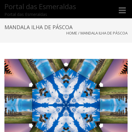
Portal das Esmeraldas
Toggle
Portal das Esmeraldas
naviga
MANDALA ILHA DE PÁSCOA
HOME
/
MANDALA ILHA DE PÁSCOA