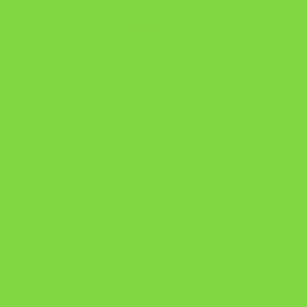
https://pay.hotmart.com/U106697875V
Como Superar Uma Separação ebook
Manual da Mulher Sábia
Onde Está na Bíblia
Como Superar Uma Separação livro