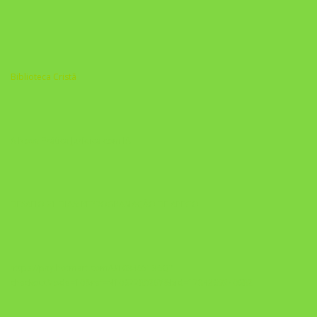
Biblioteca Cristã
A Nova Prática Jurídica com IA
DESAFIO 21 DIAS: REPROGRAMAÇÃO DE APEGO
https://pay.hotmart.com/U103465136Q?
checkoutMode=10&ref=N106778026Y&bid=1784269340682