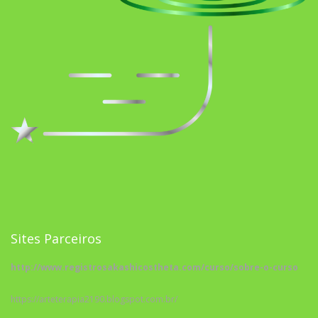
Sites Parceiros
http://www.registrosakashicostheta.com/curso/sobre-o-curso
https://arteterapia2190.blogspot.com.br/