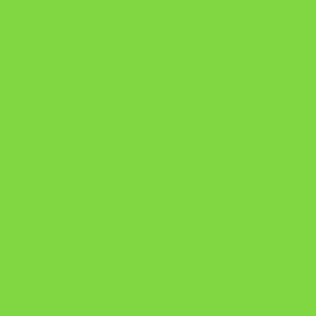
Como Superar Uma Separação ebook
Manual da Mulher Sábia
Onde Está na Bíblia
Como Superar Uma Separação livro
ORYON – MESAS PROPRIETÁRIAS