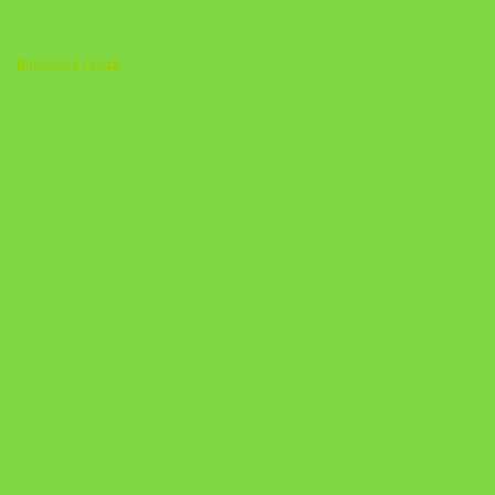
Biblioteca Cristã
A Nova Prática Jurídica com IA
DESAFIO 21 DIAS: REPROGRAMAÇÃO DE APEGO
https://pay.hotmart.com/U103465136Q?
checkoutMode=10&ref=N106778026Y&bid=1784269340682
https://pay.hotmart.com/U106697875V