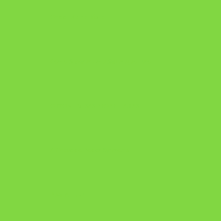
Onde Está na Bíblia
Como Superar Uma Separação livro
ORYON – MESAS PROPRIETÁRIAS
A Chave do Poder Syncronix
Pixel AI HUB