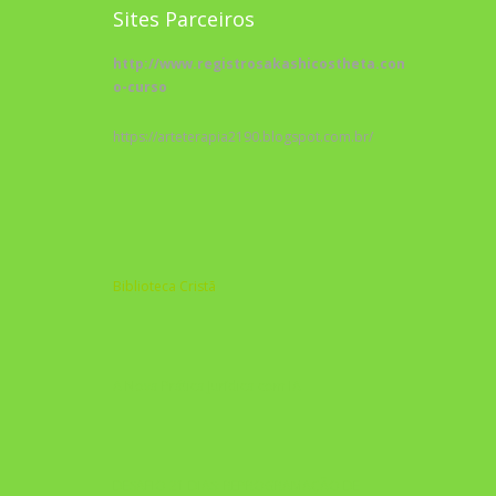
Sites Parceiros
http://www.registrosakashicostheta.com/curso/sobr
o-curso
https://arteterapia2190.blogspot.com.br/
Biblioteca Cristã
A Nova Prática Jurídica com IA
DESAFIO 21 DIAS: REPROGRAMAÇÃO DE