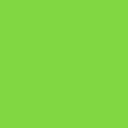
APEGO
https://pay.hotmart.com/U103465136Q?
checkoutMode=10&ref=N106778026Y&bid=1784269340682
https://pay.hotmart.com/U106697875V
Como Superar Uma Separação ebook
Manual da Mulher Sábia