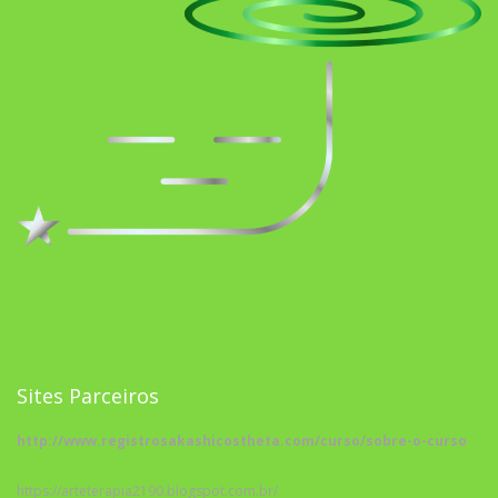
Sites Parceiros
http://www.registrosakashicostheta.com/curso/sobre-o-curso
https://arteterapia2190.blogspot.com.br/