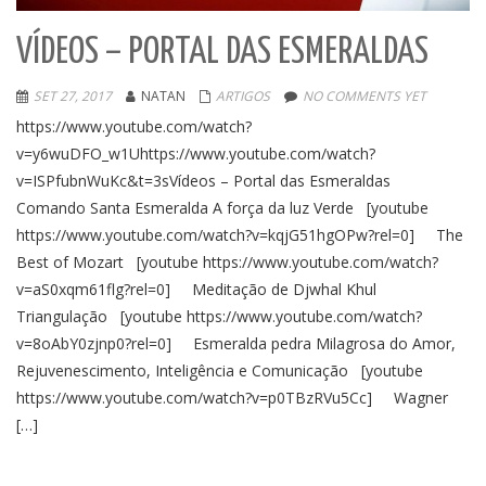
VÍDEOS – PORTAL DAS ESMERALDAS
SET 27, 2017
NATAN
ARTIGOS
NO COMMENTS YET
https://www.youtube.com/watch?
v=y6wuDFO_w1Uhttps://www.youtube.com/watch?
v=ISPfubnWuKc&t=3sVídeos – Portal das Esmeraldas
Comando Santa Esmeralda A força da luz Verde [youtube
https://www.youtube.com/watch?v=kqjG51hgOPw?rel=0] The
Best of Mozart [youtube https://www.youtube.com/watch?
v=aS0xqm61flg?rel=0] Meditação de Djwhal Khul
Triangulação [youtube https://www.youtube.com/watch?
v=8oAbY0zjnp0?rel=0] Esmeralda pedra Milagrosa do Amor,
Rejuvenescimento, Inteligência e Comunicação [youtube
https://www.youtube.com/watch?v=p0TBzRVu5Cc] Wagner
[…]