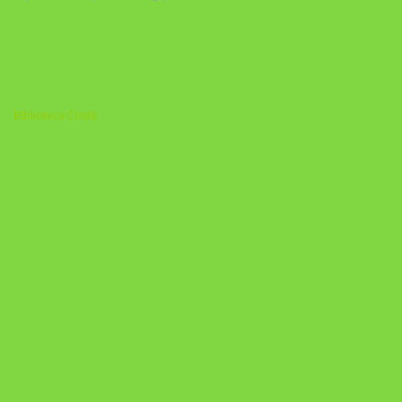
Biblioteca Cristã
A Nova Prática Jurídica com IA
DESAFIO 21 DIAS: REPROGRAMAÇÃO DE APEGO
https://pay.hotmart.com/U103465136Q?
checkoutMode=10&ref=N106778026Y&bid=1784269340682