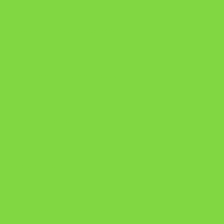
https://pay.hotmart.com/U106697875V
Como Superar Uma Separação ebook
Manual da Mulher Sábia
Onde Está na Bíblia
Como Superar Uma Separação livro