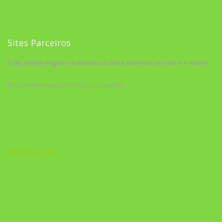
Sites Parceiros
http://www.registrosakashicostheta.com/curso/sobre-o-curso
https://arteterapia2190.blogspot.com.br/
Biblioteca Cristã
A Nova Prática Jurídica com IA