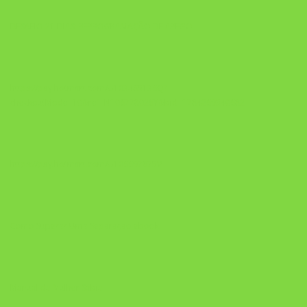
DESAFIO 21 DIAS: REPROGRAMAÇÃO DE APEGO
https://pay.hotmart.com/U103465136Q?
checkoutMode=10&ref=N106778026Y&bid=1784269340682
https://pay.hotmart.com/U106697875V
Como Superar Uma Separação ebook
Manual da Mulher Sábia