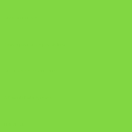
Onde Está na Bíblia
Como Superar Uma Separação livro
ORYON – MESAS PROPRIETÁRIAS
A Chave do Poder Syncronix
Pixel AI HUB