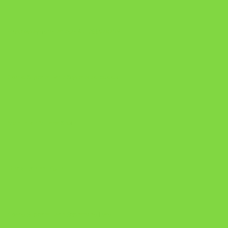
https://pay.hotmart.com/U106697875V
Como Superar Uma Separação ebook
Manual da Mulher Sábia
Onde Está na Bíblia
Como Superar Uma Separação livro