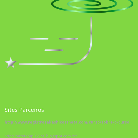
Sites Parceiros
http://www.registrosakashicostheta.com/curso/sobre-o-curso
https://arteterapia2190.blogspot.com.br/