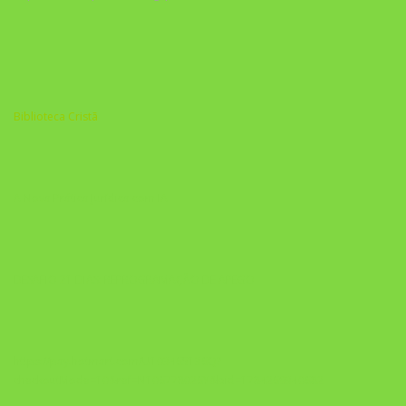
Biblioteca Cristã
A Nova Prática Jurídica com IA
DESAFIO 21 DIAS: REPROGRAMAÇÃO DE APEGO
https://pay.hotmart.com/U103465136Q?
checkoutMode=10&ref=N106778026Y&bid=1784269340682