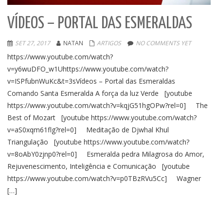
VÍDEOS – PORTAL DAS ESMERALDAS
SET 27, 2017
NATAN
ARTIGOS
NO COMMENTS YET
https://www.youtube.com/watch?
v=y6wuDFO_w1Uhttps://www.youtube.com/watch?
v=ISPfubnWuKc&t=3sVídeos – Portal das Esmeraldas
Comando Santa Esmeralda A força da luz Verde [youtube
https://www.youtube.com/watch?v=kqjG51hgOPw?rel=0] The
Best of Mozart [youtube https://www.youtube.com/watch?
v=aS0xqm61flg?rel=0] Meditação de Djwhal Khul
Triangulação [youtube https://www.youtube.com/watch?
v=8oAbY0zjnp0?rel=0] Esmeralda pedra Milagrosa do Amor,
Rejuvenescimento, Inteligência e Comunicação [youtube
https://www.youtube.com/watch?v=p0TBzRVu5Cc] Wagner
[…]