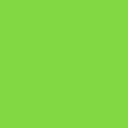
Manual da Mulher Sábia
Onde Está na Bíblia
Como Superar Uma Separação livro
ORYON – MESAS PROPRIETÁRIAS
A Chave do Poder Syncronix