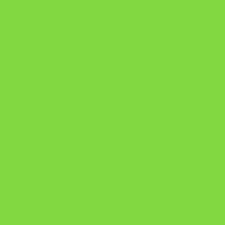
A Nova Prática Jurídica com IA
DESAFIO 21 DIAS: REPROGRAMAÇÃO DE
APEGO
https://pay.hotmart.com/U103465136Q?
checkoutMode=10&ref=N106778026Y&bid=1784269340682
https://pay.hotmart.com/U106697875V
Como Superar Uma Separação ebook