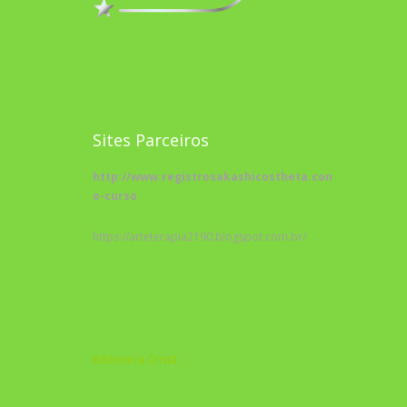
Sites Parceiros
http://www.registrosakashicostheta.com/curso/sobr
o-curso
https://arteterapia2190.blogspot.com.br/
Biblioteca Cristã