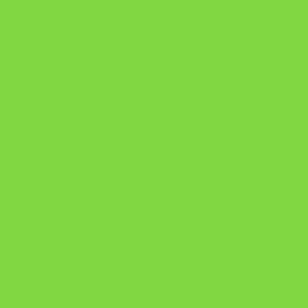
DESAFIO 21 DIAS: REPROGRAMAÇÃO DE APEGO
https://pay.hotmart.com/U103465136Q?
checkoutMode=10&ref=N106778026Y&bid=1784269340682
https://pay.hotmart.com/U106697875V
Como Superar Uma Separação ebook