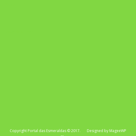
Pixel AI HUB
Repertório Enem
Copyright Portal das Esmeraldas © 2017. Designed by MageeWP