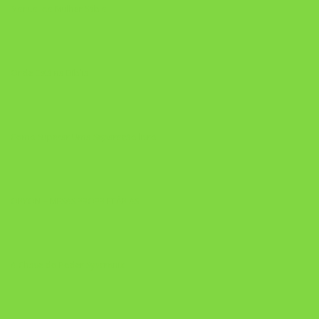
Manual da Mulher Sábia
Onde Está na Bíblia
Como Superar Uma Separação livro
ORYON – MESAS PROPRIETÁRIAS
A Chave do Poder Syncronix