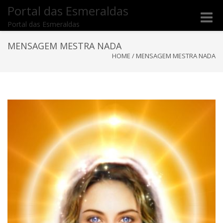
Portal das Esmeraldas
Toggle
Portal das Esmeraldas
naviga
MENSAGEM MESTRA NADA
HOME
/
MENSAGEM MESTRA NADA