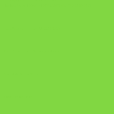
https://pay.hotmart.com/U103465136Q?
checkoutMode=10&ref=N106778026Y&bid=1784269340682
https://pay.hotmart.com/U106697875V
Como Superar Uma Separação ebook
Manual da Mulher Sábia
Onde Está na Bíblia