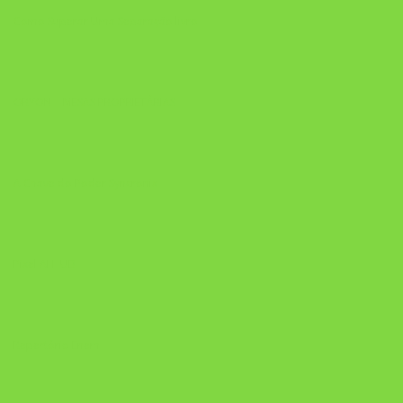
Como Superar Uma Separação livro
ORYON – MESAS PROPRIETÁRIAS
A Chave do Poder Syncronix
Pixel AI HUB
Repertório Enem