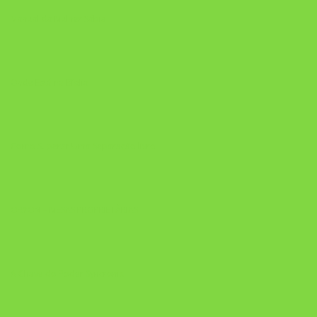
Manual da Mulher Sábia
Onde Está na Bíblia
Como Superar Uma Separação livro
ORYON – MESAS PROPRIETÁRIAS
A Chave do Poder Syncronix