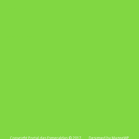
Pixel AI HUB
Repertório Enem
Copyright Portal das Esmeraldas © 2017. Designed by MageeWP