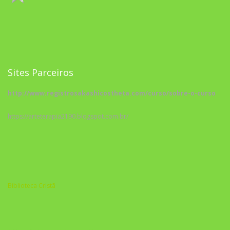
Sites Parceiros
http://www.registrosakashicostheta.com/curso/sobre-o-curso
https://arteterapia2190.blogspot.com.br/
Biblioteca Cristã