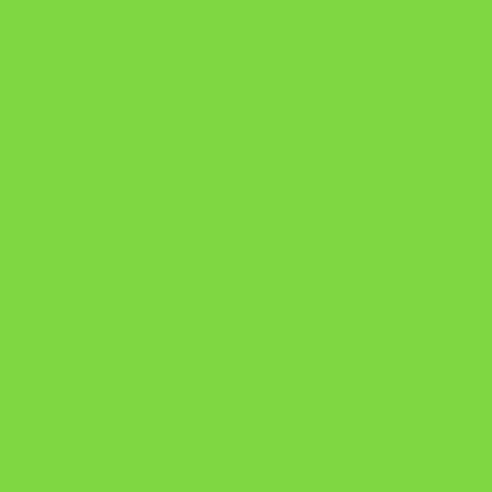
A Nova Prática Jurídica com IA
DESAFIO 21 DIAS: REPROGRAMAÇÃO DE APEGO
https://pay.hotmart.com/U103465136Q?
checkoutMode=10&ref=N106778026Y&bid=1784269340682
https://pay.hotmart.com/U106697875V
Como Superar Uma Separação ebook