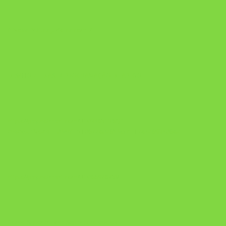
A Nova Prática Jurídica com IA
DESAFIO 21 DIAS: REPROGRAMAÇÃO DE APEGO
https://pay.hotmart.com/U103465136Q?
checkoutMode=10&ref=N106778026Y&bid=1784269340682
https://pay.hotmart.com/U106697875V
Como Superar Uma Separação ebook