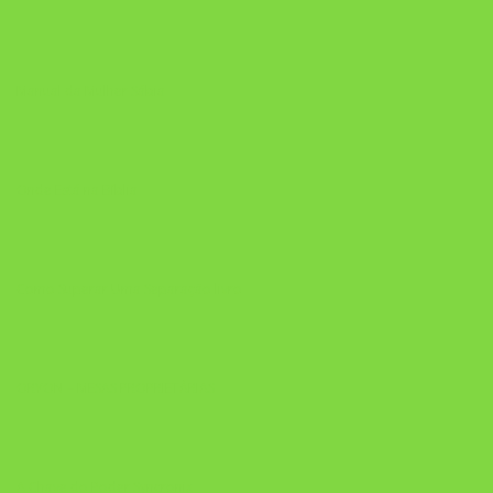
Manual da Mulher Sábia
Onde Está na Bíblia
Como Superar Uma Separação livro
ORYON – MESAS PROPRIETÁRIAS
A Chave do Poder Syncronix