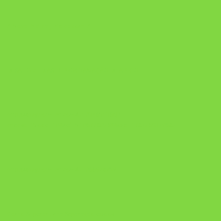
A Nova Prática Jurídica com IA
DESAFIO 21 DIAS: REPROGRAMAÇÃO DE APEGO
https://pay.hotmart.com/U103465136Q?
checkoutMode=10&ref=N106778026Y&bid=1784269340682
https://pay.hotmart.com/U106697875V
Como Superar Uma Separação ebook