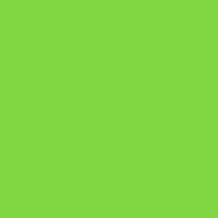
Manual da Mulher Sábia
Onde Está na Bíblia
Como Superar Uma Separação livro
ORYON – MESAS PROPRIETÁRIAS
A Chave do Poder Syncronix