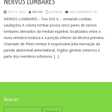
NERVOS LOMBARES
FEV 15, 2022
NATAN
ARTIGOS
NO COMMENTS YET
NERVOS LOMBARES – Sou IUD-IL – enviando cordiais
saudações A coluna lombar possui cinco pares de nervos
lombares derivados da medula espinhal, localizados entre a
nona vértebra torácica e a porção inferior da décima primeira.
Chamado de Plexo lombar é responsável pela inervação da
parede abdominal anterolateral, órgãos genitais externos e
parte dos membros inferiores. […]
Buscar:
Pesquisar