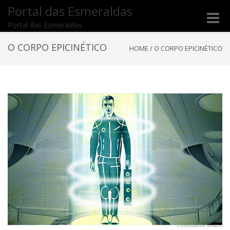
Portal das Esmeraldas
Toggle
Portal das Esmeraldas
naviga
O CORPO EPICINÉTICO
HOME
/
O CORPO EPICINÉTICO