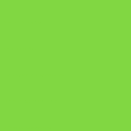
Manual da Mulher Sábia
Onde Está na Bíblia
Como Superar Uma Separação livro
ORYON – MESAS PROPRIETÁRIAS
A Chave do Poder Syncronix