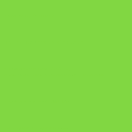
A Nova Prática Jurídica com IA
DESAFIO 21 DIAS: REPROGRAMAÇÃO DE APEGO
https://pay.hotmart.com/U103465136Q?
checkoutMode=10&ref=N106778026Y&bid=1784269340682
https://pay.hotmart.com/U106697875V
Como Superar Uma Separação ebook