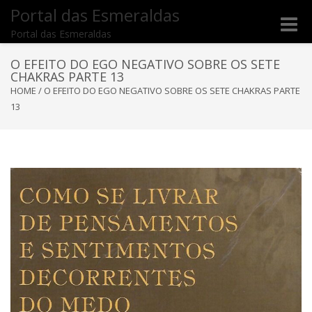
Portal das Esmeraldas
Toggle
Portal das Esmeraldas
naviga
O EFEITO DO EGO NEGATIVO SOBRE OS SETE
CHAKRAS PARTE 13
HOME
/
O EFEITO DO EGO NEGATIVO SOBRE OS SETE CHAKRAS PARTE
13