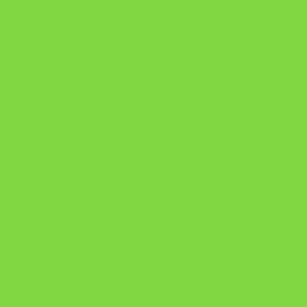
Como Superar Uma Separação ebook
Manual da Mulher Sábia
Onde Está na Bíblia
Como Superar Uma Separação livro
ORYON – MESAS PROPRIETÁRIAS