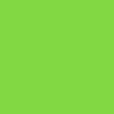
A Nova Prática Jurídica com IA
DESAFIO 21 DIAS: REPROGRAMAÇÃO DE APEGO
https://pay.hotmart.com/U103465136Q?
checkoutMode=10&ref=N106778026Y&bid=1784269340682
https://pay.hotmart.com/U106697875V