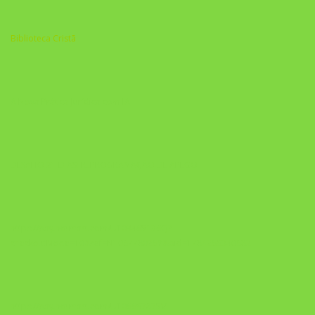
Biblioteca Cristã
A Nova Prática Jurídica com IA
DESAFIO 21 DIAS: REPROGRAMAÇÃO DE APEGO
https://pay.hotmart.com/U103465136Q?
checkoutMode=10&ref=N106778026Y&bid=1784269340682
https://pay.hotmart.com/U106697875V