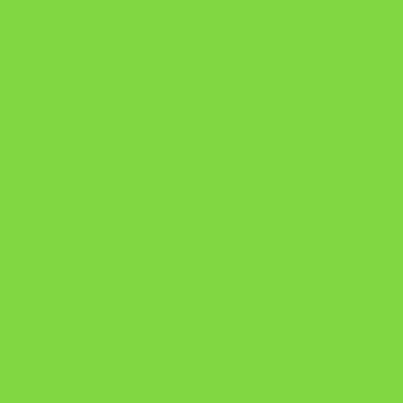
Como Superar Uma Separação ebook
Manual da Mulher Sábia
Onde Está na Bíblia
Como Superar Uma Separação livro
ORYON – MESAS PROPRIETÁRIAS